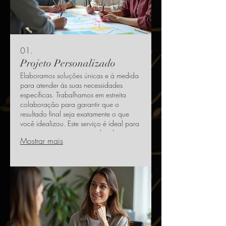
01.
Projeto Personalizado
Elaboramos soluções únicas e à medida
para atender às suas necessidades
específicas. Trabalhamos em estreita
colaboração para garantir que o
resultado final seja exatamente o que
você idealizou. Este serviço é ideal para
projetos que exigem uma abordagem
Mostrar mais
diferenciada e criativa.