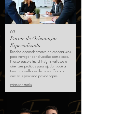
03.
Pacote de Orientação
Especializada
Receba aconselhamento de especialistas
para navegar por situações complexas.
Nosso pacote inclui insights valiosos e
diretrizes práticas para ajudar você a
tomar as melhores decisões. Garanta
que seus próximos passos sejam
informados e estratégicos.
Mostrar mais